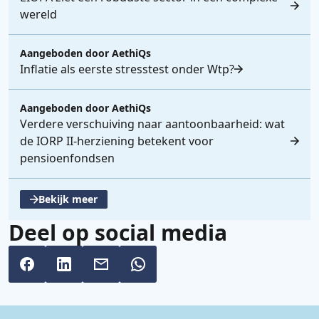
wereld
Aangeboden door
AethiQs
Inflatie als eerste stresstest onder Wtp?
Aangeboden door
AethiQs
Verdere verschuiving naar aantoonbaarheid: wat
de IORP II-herziening betekent voor
pensioenfondsen
Bekijk meer
, opent een nieuwe tabblad
Deel op social media
Belangrijke links