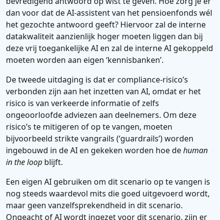
bevredigend antwoord op wist te geven. Hoe zorg je er
dan voor dat de AI-assistent van het pensioenfonds wél
het gezochte antwoord geeft? Hiervoor zal de interne
datakwaliteit aanzienlijk hoger moeten liggen dan bij
deze vrij toegankelijke AI en zal de interne AI gekoppeld
moeten worden aan eigen ‘kennisbanken’.
De tweede uitdaging is dat er compliance-risico’s
verbonden zijn aan het inzetten van AI, omdat er het
risico is van verkeerde informatie of zelfs
ongeoorloofde adviezen aan deelnemers. Om deze
risico’s te mitigeren of op te vangen, moeten
bijvoorbeeld strikte vangrails (‘guardrails’) worden
ingebouwd in de AI en gekeken worden hoe de
human
in the loop
blijft.
Een eigen AI gebruiken om dit scenario op te vangen is
nog steeds waardevol mits die goed uitgevoerd wordt,
maar geen vanzelfsprekendheid in dit scenario.
Ongeacht of AI wordt ingezet voor dit scenario, zijn er