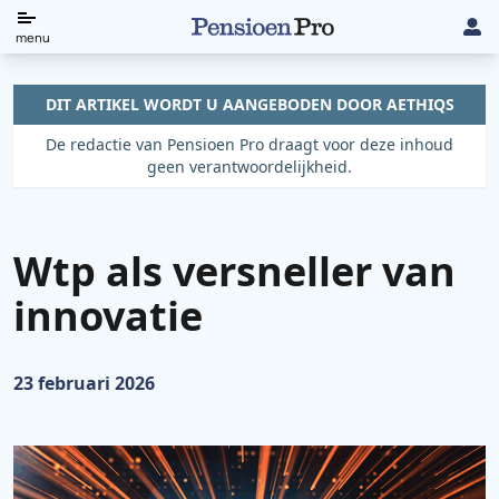
Direct
menu
naar
de
DIT ARTIKEL WORDT U AANGEBODEN DOOR AETHIQS
content
De redactie van Pensioen Pro draagt voor deze inhoud
geen verantwoordelijkheid.
Wtp als versneller van
innovatie
Gepubliceerd op:
23 februari 2026