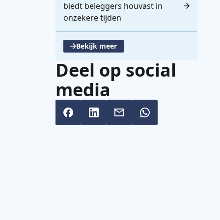
biedt beleggers houvast in
onzekere tijden
Bekijk meer
, opent een nieuwe tabblad
Deel op social
media