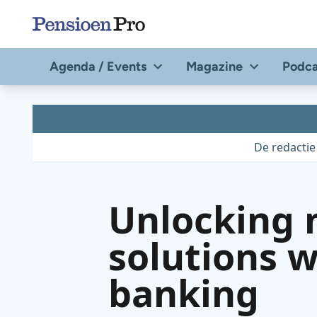
Direct
naar
de
Agenda / Events
Magazine
Podca
content
De redactie
Unlocking 
solutions w
banking