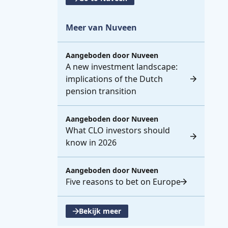
Meer van Nuveen
Aangeboden door
Nuveen
A new investment landscape:
implications of the Dutch
pension transition
Aangeboden door
Nuveen
What CLO investors should
know in 2026
Aangeboden door
Nuveen
Five reasons to bet on Europe
Bekijk meer
, opent een nieuwe tabblad