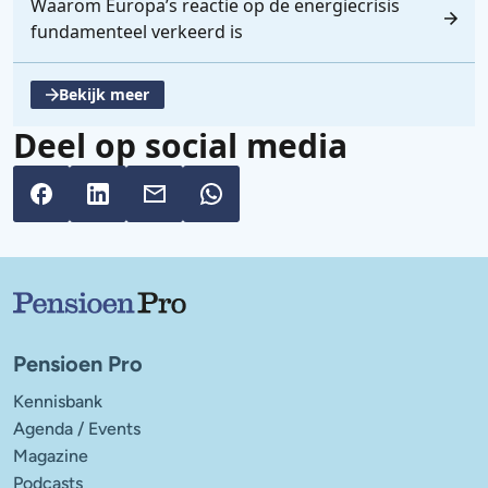
Waarom Europa’s reactie op de energiecrisis
fundamenteel verkeerd is
Bekijk meer
, opent een nieuwe tabblad
Deel op social media
Belangrijke links
Pensioen Pro
Kennisbank
Agenda / Events
Magazine
Podcasts