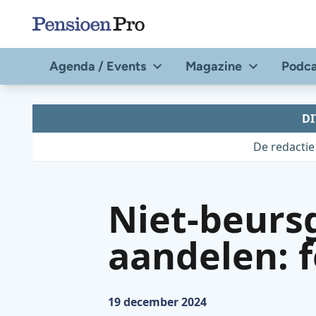
Direct
naar
de
Agenda / Events
Magazine
Podca
content
DI
De redactie
Niet-beurs
aandelen: f
Gepubliceerd op:
19 december 2024