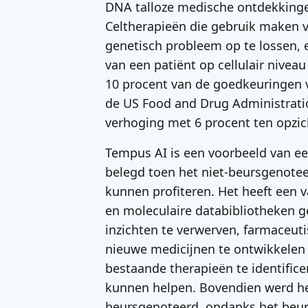
DNA talloze medische ontdekkinge
Celtherapieën die gebruik maken 
genetisch probleem op te lossen,
van een patiënt op cellulair nivea
10 procent van de goedkeuringen 
de US Food and Drug Administratio
verhoging met 6 procent ten opzic
Tempus AI is een voorbeeld van ee
belegd toen het niet-beursgenotee
kunnen profiteren. Het heeft een v
en moleculaire databibliotheken 
inzichten te verwerven, farmaceut
nieuwe medicijnen te ontwikkelen
bestaande therapieën te identific
kunnen helpen. Bovendien werd het 
beursgenoteerd, ondanks het beur