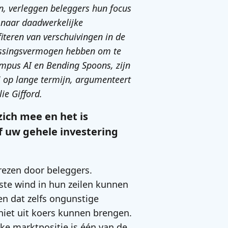
en, verleggen beleggers hun focus
 naar daadwerkelijke
fiteren van verschuivingen in de
passingsvermogen hebben om te
mpus AI en Bending Spoons, zijn
i op lange termijn, argumenteert
ie Gifford.
zich mee en het is
f uw gehele investering
rezen door beleggers.
iste wind in hun zeilen kunnen
en dat zelfs ongunstige
iet uit koers kunnen brengen.
e marktpositie is één van de