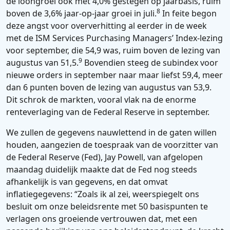
de loongroei ook met 4,0% gestegen op jaarbasis, ruim
8
boven de 3,6% jaar-op-jaar groei in juli.
In feite begon
deze angst voor oververhitting al eerder in de week
met de ISM Services Purchasing Managers’ Index-lezing
voor september, die 54,9 was, ruim boven de lezing van
9
augustus van 51,5.
Bovendien steeg de subindex voor
nieuwe orders in september naar maar liefst 59,4, meer
dan 6 punten boven de lezing van augustus van 53,9.
Dit schrok de markten, vooral vlak na de enorme
renteverlaging van de Federal Reserve in september.
We zullen de gegevens nauwlettend in de gaten willen
houden, aangezien de toespraak van de voorzitter van
de Federal Reserve (Fed), Jay Powell, van afgelopen
maandag duidelijk maakte dat de Fed nog steeds
afhankelijk is van gegevens, en dat omvat
inflatiegegevens: “Zoals ik al zei, weerspiegelt ons
besluit om onze beleidsrente met 50 basispunten te
verlagen ons groeiende vertrouwen dat, met een