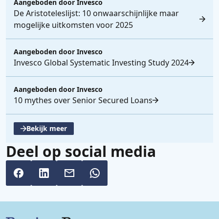
Aangeboden door
Invesco
De Aristoteleslijst: 10 onwaarschijnlijke maar
mogelijke uitkomsten voor 2025
Aangeboden door
Invesco
Invesco Global Systematic Investing Study 2024
Aangeboden door
Invesco
10 mythes over Senior Secured Loans
Bekijk meer
, opent een nieuwe tabblad
Deel op social media
Belangrijke links