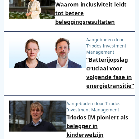
Waarom inclusiviteit leidt
tot betere
beleggingsresultaten
Aangeboden door
Triodos Investment
Management
“Batterijopslag
cruciaal voor
volgende fase in
energietransitie”
Aangeboden door Triodos
Investment Management
Triodos IM pioniert als
belegger in
kinderwelzijn